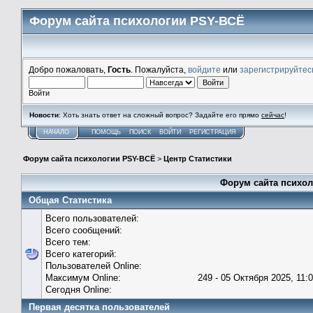
Форум сайта психологии PSY-ВСЁ
Добро пожаловать,
Гость
. Пожалуйста,
войдите
или
зарегистрируйтес
Войти
Новости
: Хоть знать ответ на сложный вопрос? Задайте его прямо
сейчас
!
НАЧАЛО
ПОМОЩЬ
ПОИСК
ВОЙТИ
РЕГИСТРАЦИЯ
Форум сайта психологии PSY-ВСЁ
>
Центр Статистики
Форум сайта психол
Общая Статистика
Всего пользователей:
Всего сообщений:
Всего тем:
Всего категорий:
Пользователей Online:
Максимум Online:
249 - 05 Октября 2025, 11:
Сегодня Online:
Первая десятка пользователей