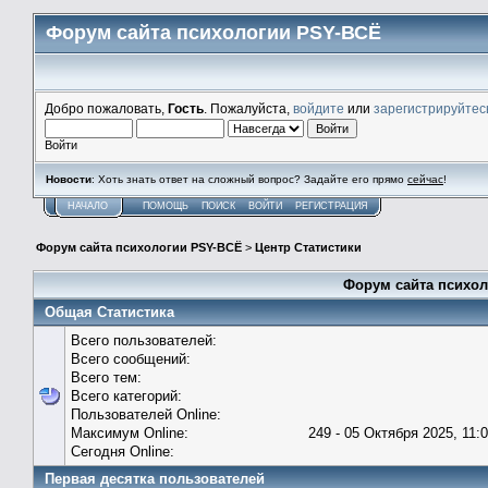
Форум сайта психологии PSY-ВСЁ
Добро пожаловать,
Гость
. Пожалуйста,
войдите
или
зарегистрируйтес
Войти
Новости
: Хоть знать ответ на сложный вопрос? Задайте его прямо
сейчас
!
НАЧАЛО
ПОМОЩЬ
ПОИСК
ВОЙТИ
РЕГИСТРАЦИЯ
Форум сайта психологии PSY-ВСЁ
>
Центр Статистики
Форум сайта психол
Общая Статистика
Всего пользователей:
Всего сообщений:
Всего тем:
Всего категорий:
Пользователей Online:
Максимум Online:
249 - 05 Октября 2025, 11:
Сегодня Online:
Первая десятка пользователей