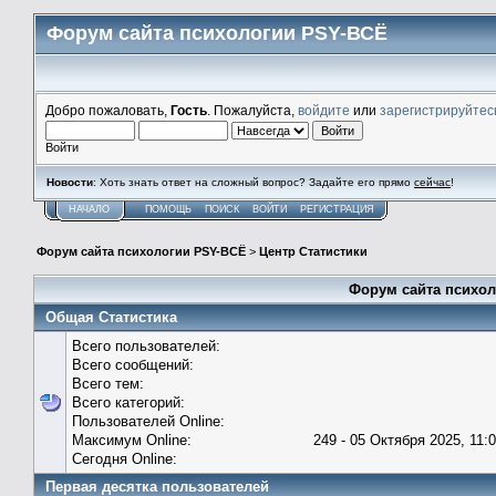
Форум сайта психологии PSY-ВСЁ
Добро пожаловать,
Гость
. Пожалуйста,
войдите
или
зарегистрируйтес
Войти
Новости
: Хоть знать ответ на сложный вопрос? Задайте его прямо
сейчас
!
НАЧАЛО
ПОМОЩЬ
ПОИСК
ВОЙТИ
РЕГИСТРАЦИЯ
Форум сайта психологии PSY-ВСЁ
>
Центр Статистики
Форум сайта психол
Общая Статистика
Всего пользователей:
Всего сообщений:
Всего тем:
Всего категорий:
Пользователей Online:
Максимум Online:
249 - 05 Октября 2025, 11:
Сегодня Online:
Первая десятка пользователей