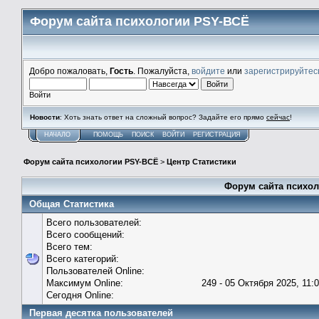
Форум сайта психологии PSY-ВСЁ
Добро пожаловать,
Гость
. Пожалуйста,
войдите
или
зарегистрируйтес
Войти
Новости
: Хоть знать ответ на сложный вопрос? Задайте его прямо
сейчас
!
НАЧАЛО
ПОМОЩЬ
ПОИСК
ВОЙТИ
РЕГИСТРАЦИЯ
Форум сайта психологии PSY-ВСЁ
>
Центр Статистики
Форум сайта психол
Общая Статистика
Всего пользователей:
Всего сообщений:
Всего тем:
Всего категорий:
Пользователей Online:
Максимум Online:
249 - 05 Октября 2025, 11:
Сегодня Online:
Первая десятка пользователей