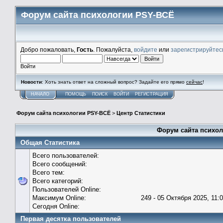
Форум сайта психологии PSY-ВСЁ
Добро пожаловать,
Гость
. Пожалуйста,
войдите
или
зарегистрируйтес
Войти
Новости
: Хоть знать ответ на сложный вопрос? Задайте его прямо
сейчас
!
НАЧАЛО
ПОМОЩЬ
ПОИСК
ВОЙТИ
РЕГИСТРАЦИЯ
Форум сайта психологии PSY-ВСЁ
>
Центр Статистики
Форум сайта психол
Общая Статистика
Всего пользователей:
Всего сообщений:
Всего тем:
Всего категорий:
Пользователей Online:
Максимум Online:
249 - 05 Октября 2025, 11:
Сегодня Online:
Первая десятка пользователей