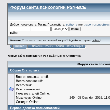
Форум сайта психологии PSY-ВСЁ
Добро пожаловать,
Гость
. Пожалуйста,
войдите
или
зарегистрируйтес
Войти
Новости
: Хоть знать ответ на сложный вопрос? Задайте его прямо
сейчас
!
НАЧАЛО
ПОМОЩЬ
ПОИСК
ВОЙТИ
РЕГИСТРАЦИЯ
Форум сайта психологии PSY-ВСЁ
>
Центр Статистики
Форум сайта психол
Общая Статистика
Всего пользователей:
Всего сообщений:
Всего тем:
Всего категорий:
Пользователей Online:
Максимум Online:
249 - 05 Октября 2025, 11:
Сегодня Online:
Первая десятка пользователей