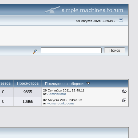
05 Августа 2026, 22:53:12
тветов
Просмотров
Последнее сообщение
29 Сентября 2011, 12:48:11
0
9855
от
Administrator
02 Августа 2012, 23:46:25
0
10869
от
womangunkgoome