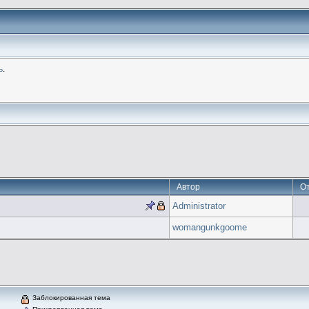
ь
.
Автор
О
Administrator
womangunkgoome
Заблокированная тема