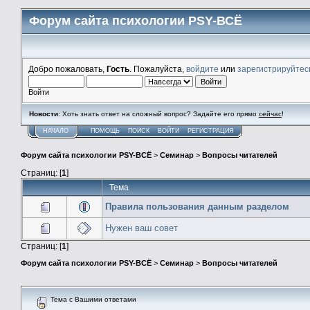
Форум сайта психологии PSY-ВСЁ
Добро пожаловать,
Гость
. Пожалуйста,
войдите
или
зарегистрируйтес
Войти
Новости
: Хоть знать ответ на сложный вопрос? Задайте его прямо
сейчас
!
НАЧАЛО
ПОМОЩЬ
ПОИСК
ВОЙТИ
РЕГИСТРАЦИЯ
Форум сайта психологии PSY-ВСЁ
>
Семинар
>
Вопросы читателей
Страниц: [
1
]
Тема
Правила пользования данным разделом
Нужен ваш совет
Страниц: [
1
]
Форум сайта психологии PSY-ВСЁ
>
Семинар
>
Вопросы читателей
Тема с Вашими ответами