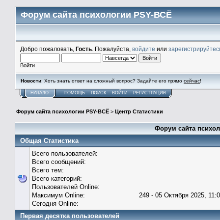
Форум сайта психологии PSY-ВСЁ
Добро пожаловать,
Гость
. Пожалуйста,
войдите
или
зарегистрируйтес
Войти
Новости
: Хоть знать ответ на сложный вопрос? Задайте его прямо
сейчас
!
НАЧАЛО
ПОМОЩЬ
ПОИСК
ВОЙТИ
РЕГИСТРАЦИЯ
Форум сайта психологии PSY-ВСЁ
>
Центр Статистики
Форум сайта психол
Общая Статистика
Всего пользователей:
Всего сообщений:
Всего тем:
Всего категорий:
Пользователей Online:
Максимум Online:
249 - 05 Октября 2025, 11:
Сегодня Online:
Первая десятка пользователей