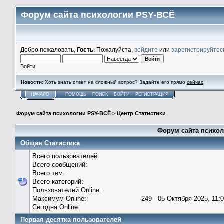
Форум сайта психологии PSY-ВСЁ
Добро пожаловать,
Гость
. Пожалуйста,
войдите
или
зарегистрируйтес
Войти
Новости
: Хоть знать ответ на сложный вопрос? Задайте его прямо
сейчас
!
НАЧАЛО
ПОМОЩЬ
ПОИСК
ВОЙТИ
РЕГИСТРАЦИЯ
Форум сайта психологии PSY-ВСЁ
>
Центр Статистики
Форум сайта психол
Общая Статистика
Всего пользователей:
Всего сообщений:
Всего тем:
Всего категорий:
Пользователей Online:
Максимум Online:
249 - 05 Октября 2025, 11:
Сегодня Online:
Первая десятка пользователей