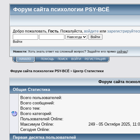
Форум сайта психологии PSY-ВСЁ
Добро пожаловать,
Гость
. Пожалуйста,
войдите
или
зарегистрируйтес
Войти
Новости
: Хоть знать ответ на сложный вопрос? Задайте его прямо
сейчас
!
НАЧАЛО
ПОМОЩЬ
ПОИСК
ВОЙТИ
РЕГИСТРАЦИЯ
Форум сайта психологии PSY-ВСЁ
>
Центр Статистики
Форум сайта психол
Общая Статистика
Всего пользователей:
Всего сообщений:
Всего тем:
Всего категорий:
Пользователей Online:
Максимум Online:
249 - 05 Октября 2025, 11:
Сегодня Online:
Первая десятка пользователей