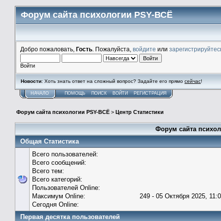
Форум сайта психологии PSY-ВСЁ
Добро пожаловать,
Гость
. Пожалуйста,
войдите
или
зарегистрируйтес
Войти
Новости
: Хоть знать ответ на сложный вопрос? Задайте его прямо
сейчас
!
НАЧАЛО
ПОМОЩЬ
ПОИСК
ВОЙТИ
РЕГИСТРАЦИЯ
Форум сайта психологии PSY-ВСЁ
>
Центр Статистики
Форум сайта психол
Общая Статистика
Всего пользователей:
Всего сообщений:
Всего тем:
Всего категорий:
Пользователей Online:
Максимум Online:
249 - 05 Октября 2025, 11:
Сегодня Online:
Первая десятка пользователей