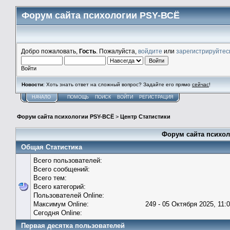
Форум сайта психологии PSY-ВСЁ
Добро пожаловать,
Гость
. Пожалуйста,
войдите
или
зарегистрируйтес
Войти
Новости
: Хоть знать ответ на сложный вопрос? Задайте его прямо
сейчас
!
НАЧАЛО
ПОМОЩЬ
ПОИСК
ВОЙТИ
РЕГИСТРАЦИЯ
Форум сайта психологии PSY-ВСЁ
>
Центр Статистики
Форум сайта психол
Общая Статистика
Всего пользователей:
Всего сообщений:
Всего тем:
Всего категорий:
Пользователей Online:
Максимум Online:
249 - 05 Октября 2025, 11:
Сегодня Online:
Первая десятка пользователей