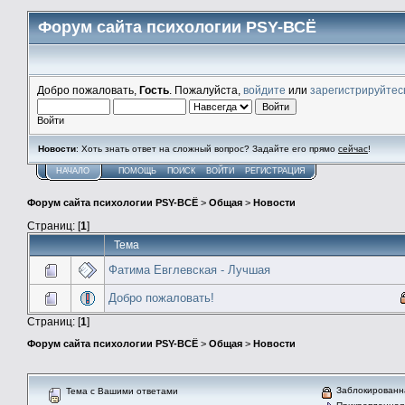
Форум сайта психологии PSY-ВСЁ
Добро пожаловать,
Гость
. Пожалуйста,
войдите
или
зарегистрируйтес
Войти
Новости
: Хоть знать ответ на сложный вопрос? Задайте его прямо
сейчас
!
НАЧАЛО
ПОМОЩЬ
ПОИСК
ВОЙТИ
РЕГИСТРАЦИЯ
Форум сайта психологии PSY-ВСЁ
>
Общая
>
Новости
Страниц: [
1
]
Тема
Фатима Евглевская - Лучшая
Добро пожаловать!
Страниц: [
1
]
Форум сайта психологии PSY-ВСЁ
>
Общая
>
Новости
Заблокированн
Тема с Вашими ответами