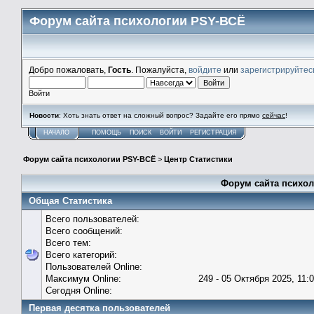
Форум сайта психологии PSY-ВСЁ
Добро пожаловать,
Гость
. Пожалуйста,
войдите
или
зарегистрируйтес
Войти
Новости
: Хоть знать ответ на сложный вопрос? Задайте его прямо
сейчас
!
НАЧАЛО
ПОМОЩЬ
ПОИСК
ВОЙТИ
РЕГИСТРАЦИЯ
Форум сайта психологии PSY-ВСЁ
>
Центр Статистики
Форум сайта психол
Общая Статистика
Всего пользователей:
Всего сообщений:
Всего тем:
Всего категорий:
Пользователей Online:
Максимум Online:
249 - 05 Октября 2025, 11:
Сегодня Online:
Первая десятка пользователей