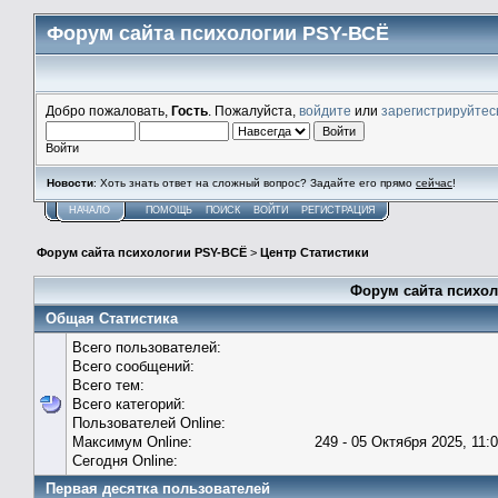
Форум сайта психологии PSY-ВСЁ
Добро пожаловать,
Гость
. Пожалуйста,
войдите
или
зарегистрируйтес
Войти
Новости
: Хоть знать ответ на сложный вопрос? Задайте его прямо
сейчас
!
НАЧАЛО
ПОМОЩЬ
ПОИСК
ВОЙТИ
РЕГИСТРАЦИЯ
Форум сайта психологии PSY-ВСЁ
>
Центр Статистики
Форум сайта психол
Общая Статистика
Всего пользователей:
Всего сообщений:
Всего тем:
Всего категорий:
Пользователей Online:
Максимум Online:
249 - 05 Октября 2025, 11:
Сегодня Online:
Первая десятка пользователей