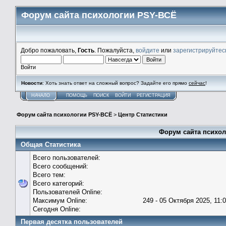
Форум сайта психологии PSY-ВСЁ
Добро пожаловать,
Гость
. Пожалуйста,
войдите
или
зарегистрируйтес
Войти
Новости
: Хоть знать ответ на сложный вопрос? Задайте его прямо
сейчас
!
НАЧАЛО
ПОМОЩЬ
ПОИСК
ВОЙТИ
РЕГИСТРАЦИЯ
Форум сайта психологии PSY-ВСЁ
>
Центр Статистики
Форум сайта психол
Общая Статистика
Всего пользователей:
Всего сообщений:
Всего тем:
Всего категорий:
Пользователей Online:
Максимум Online:
249 - 05 Октября 2025, 11:
Сегодня Online:
Первая десятка пользователей