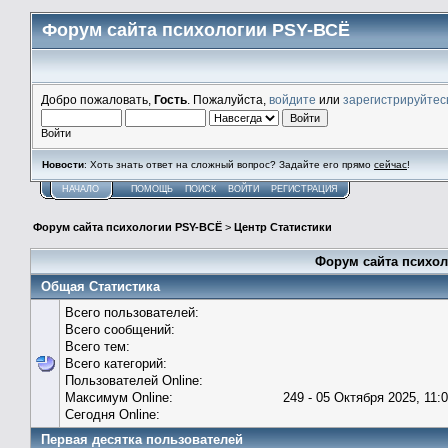
Форум сайта психологии PSY-ВСЁ
Добро пожаловать,
Гость
. Пожалуйста,
войдите
или
зарегистрируйтес
Войти
Новости
: Хоть знать ответ на сложный вопрос? Задайте его прямо
сейчас
!
НАЧАЛО
ПОМОЩЬ
ПОИСК
ВОЙТИ
РЕГИСТРАЦИЯ
Форум сайта психологии PSY-ВСЁ
>
Центр Статистики
Форум сайта психол
Общая Статистика
Всего пользователей:
Всего сообщений:
Всего тем:
Всего категорий:
Пользователей Online:
Максимум Online:
249 - 05 Октября 2025, 11:
Сегодня Online:
Первая десятка пользователей