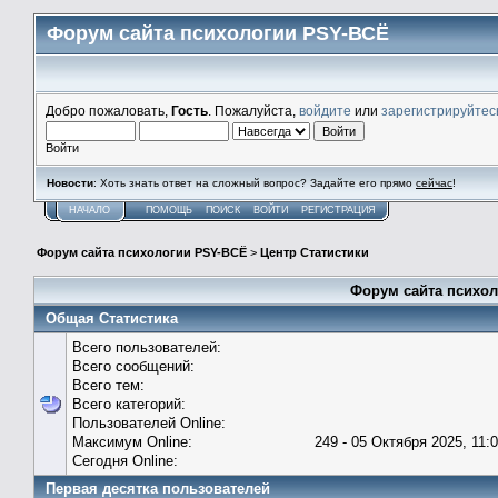
Форум сайта психологии PSY-ВСЁ
Добро пожаловать,
Гость
. Пожалуйста,
войдите
или
зарегистрируйтес
Войти
Новости
: Хоть знать ответ на сложный вопрос? Задайте его прямо
сейчас
!
НАЧАЛО
ПОМОЩЬ
ПОИСК
ВОЙТИ
РЕГИСТРАЦИЯ
Форум сайта психологии PSY-ВСЁ
>
Центр Статистики
Форум сайта психол
Общая Статистика
Всего пользователей:
Всего сообщений:
Всего тем:
Всего категорий:
Пользователей Online:
Максимум Online:
249 - 05 Октября 2025, 11:
Сегодня Online:
Первая десятка пользователей