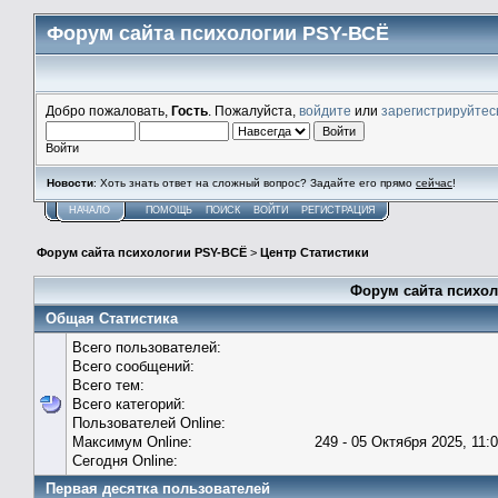
Форум сайта психологии PSY-ВСЁ
Добро пожаловать,
Гость
. Пожалуйста,
войдите
или
зарегистрируйтес
Войти
Новости
: Хоть знать ответ на сложный вопрос? Задайте его прямо
сейчас
!
НАЧАЛО
ПОМОЩЬ
ПОИСК
ВОЙТИ
РЕГИСТРАЦИЯ
Форум сайта психологии PSY-ВСЁ
>
Центр Статистики
Форум сайта психол
Общая Статистика
Всего пользователей:
Всего сообщений:
Всего тем:
Всего категорий:
Пользователей Online:
Максимум Online:
249 - 05 Октября 2025, 11:
Сегодня Online:
Первая десятка пользователей