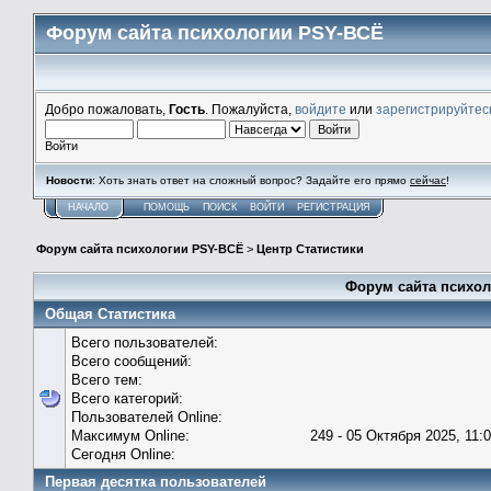
Форум сайта психологии PSY-ВСЁ
Добро пожаловать,
Гость
. Пожалуйста,
войдите
или
зарегистрируйтес
Войти
Новости
: Хоть знать ответ на сложный вопрос? Задайте его прямо
сейчас
!
НАЧАЛО
ПОМОЩЬ
ПОИСК
ВОЙТИ
РЕГИСТРАЦИЯ
Форум сайта психологии PSY-ВСЁ
>
Центр Статистики
Форум сайта психол
Общая Статистика
Всего пользователей:
Всего сообщений:
Всего тем:
Всего категорий:
Пользователей Online:
Максимум Online:
249 - 05 Октября 2025, 11:
Сегодня Online:
Первая десятка пользователей