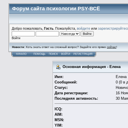
Форум сайта психологии PSY-ВСЁ
Добро пожаловать,
Гость
. Пожалуйста,
войдите
или
зарегистрируйтес
Войти
Новости
: Хоть знать ответ на сложный вопрос? Задайте его прямо
сейчас
!
НАЧАЛО
ПОМОЩЬ
ПОИСК
ВОЙТИ
РЕГИСТРАЦИЯ
Основная информация - Елена
Имя:
Елена
Сообщений:
0 (0 в 
Статус:
Новичо
Дата регистрации:
16 Ноя
Последняя активность:
30 Мая
ICQ:
AIM:
MSN:
YIM: