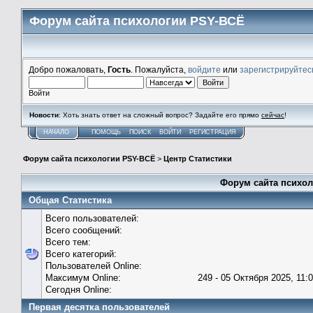
Форум сайта психологии PSY-ВСЁ
Добро пожаловать,
Гость
. Пожалуйста,
войдите
или
зарегистрируйтес
Войти
Новости
: Хоть знать ответ на сложный вопрос? Задайте его прямо
сейчас
!
НАЧАЛО
ПОМОЩЬ
ПОИСК
ВОЙТИ
РЕГИСТРАЦИЯ
Форум сайта психологии PSY-ВСЁ
>
Центр Статистики
Форум сайта психол
Общая Статистика
Всего пользователей:
Всего сообщений:
Всего тем:
Всего категорий:
Пользователей Online:
Максимум Online:
249 - 05 Октября 2025, 11:
Сегодня Online:
Первая десятка пользователей