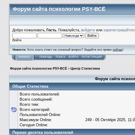
Форум сайта психологии PSY-ВСЁ
Добро пожаловать,
Гость
. Пожалуйста,
войдите
или
зарегистрируйтес
Войти
Новости
: Хоть знать ответ на сложный вопрос? Задайте его прямо
сейчас
!
НАЧАЛО
ПОМОЩЬ
ПОИСК
ВОЙТИ
РЕГИСТРАЦИЯ
Форум сайта психологии PSY-ВСЁ
>
Центр Статистики
Форум сайта психол
Общая Статистика
Всего пользователей:
Всего сообщений:
Всего тем:
Всего категорий:
Пользователей Online:
Максимум Online:
249 - 05 Октября 2025, 11:
Сегодня Online:
Первая десятка пользователей