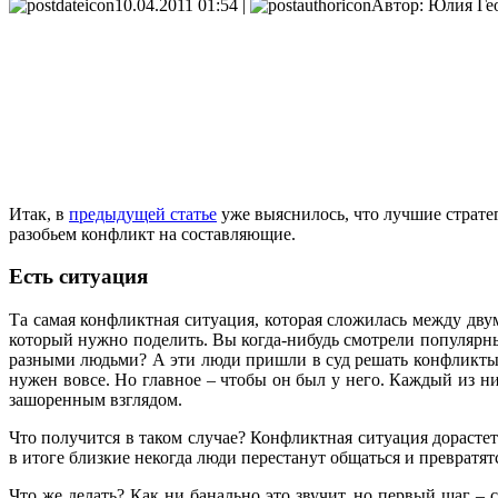
10.04.2011 01:54 |
Автор: Юлия Ге
Итак, в
предыдущей статье
уже выяснилось, что лучшие стратег
разобьем конфликт на составляющие.
Есть ситуация
Та самая конфликтная ситуация, которая сложилась между двум
который нужно поделить. Вы когда-нибудь смотрели популярные
разными людьми? А эти люди пришли в суд решать конфликты.
нужен вовсе. Но главное – чтобы он был у него. Каждый из н
зашоренным взглядом.
Что получится в таком случае? Конфликтная ситуация дорасте
в итоге близкие некогда люди перестанут общаться и превратятс
Что же делать? Как ни банально это звучит, но первый шаг – 