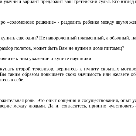
 удачный вариант предложит ваш третейский судья. Его взгляд
про «соломоново решение» ­- разделить ребенка между двумя же
ли купить еще один? Не навороченный плазменный, а обычный, на
разбор полетов, может быть Вам не нужен в доме питомец?
роявите к ним уважение и купите наушники.
купать второй телевизор, вернитесь к пункту скрытых мотив
 Вы таким образом повышаете свою значимость или желаете обр
тесь в себе.
ложительная роль. Это опыт общения и сосуществования, опыт у
верие между людьми. Да и, согласитесь, приятно чувствовать