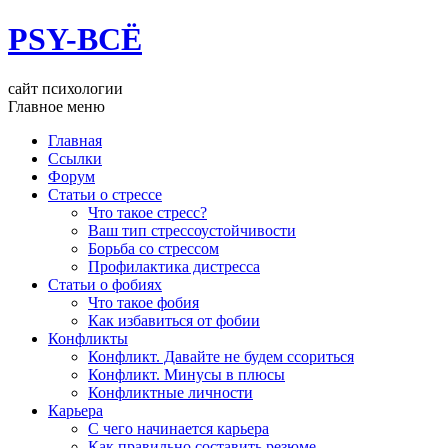
PSY-ВСЁ
сайт психологии
Главное меню
Главная
Ссылки
Форум
Статьи о стрессе
Что такое стресс?
Ваш тип стрессоустойчивости
Борьба со стрессом
Профилактика дистресса
Статьи о фобиях
Что такое фобия
Как избавиться от фобии
Конфликты
Конфликт. Давайте не будем ссориться
Конфликт. Минусы в плюсы
Конфликтные личности
Карьера
С чего начинается карьера
Как правильно составить резюме