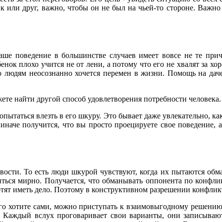
к или друг, важно, чтобы он не был на чьей-то стороне. Важн
аше поведение в большинстве случаев имеет вовсе не те при
бенок плохо учится не от лени, а потому что его не хвалят за х
о людям неосознанно хочется перемен в жизни. Помощь на даче,
ете найти другой способ удовлетворения потребности человека.
пытаться влезть в его шкуру. Это бывает даже увлекательно, ка
 иначе получится, что вы просто проецируете свое поведение, а
вости. То есть люди шкурой чувствуют, когда их пытаются обман
ться мирно. Получается, что обманывать оппонента по конфлик
захотят иметь дело. Поэтому в конструктивном разрешении конфл
чего хотите сами, можно приступать к взаимовыгодному решени
. Каждый вслух проговаривает свои варианты, они записыва