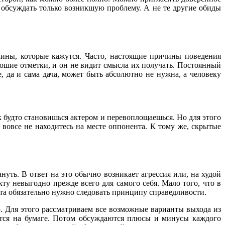
о обсуждать только возникшую проблему. А не те другие обиды
чины, которые кажутся. Часто, настоящие причины поведения
орошие отметки, и он не видит смысла их получать. Постоянный
 да и сама дача, может быть абсолютно не нужна, а человеку
к будто становишься актером и перевоплощаешься. Но для этого
 вовсе не находитесь на месте оппонента. К тому же, скрытые
уть. В ответ на это обычно возникает агрессия или, на худой
ту невыгодно прежде всего для самого себя. Мало того, что в
икта обязательно нужно следовать принципу справедливости.
ю. Для этого рассматриваем все возможные варианты выхода из
ются на бумаге. Потом обсуждаются плюсы и минусы каждого