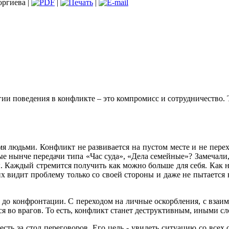
оргиева |
|
|
ии поведения в конфликте – это компромисс и сотрудничество. 
я людьми. Конфликт не развивается на пустом месте и не перех
 нынче передачи типа «Час суда», «Дела семейные»? Замечали, 
 Каждый стремится получить как можно больше для себя. Как ни
их видит проблему только со своей стороны и даже не пытается
т до конфронтации. С переходом на личные оскорбления, с вза
я во врагов. То есть, конфликт станет деструктивным, иными сло
сесть за стол переговоров. Его цель - увидеть ситуацию со все