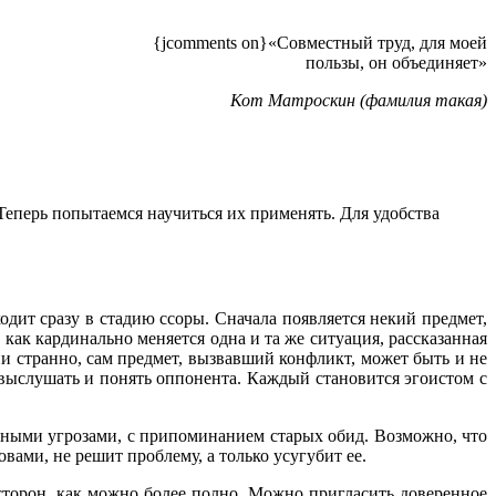
{jcomments on}«Совместный труд, для моей
пользы, он объединяет»
Кот Матроскин (фамилия такая)
Теперь попытаемся научиться их применять. Для удобства
одит сразу в стадию ссоры. Сначала появляется некий предмет,
как кардинально меняется одна и та же ситуация, рассказанная
 странно, сам предмет, вызвавший конфликт, может быть и не
 выслушать и понять оппонента. Каждый становится эгоистом с
имными угрозами, с припоминанием старых обид. Возможно, что
вами, не решит проблему, а только усугубит ее.
х сторон, как можно более полно. Можно пригласить доверенное